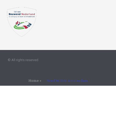
© All rights reserved 
Home
»
Werf NDSM Amsterdam